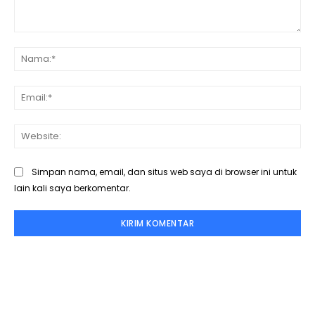
Komentar:
Na
Ema
Web
Simpan nama, email, dan situs web saya di browser ini untuk
lain kali saya berkomentar.