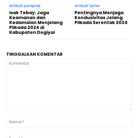
Artikulli paraprak
Artikulli tjetër
Isak Tebay: Jaga
Pentingnya Menjaga
Keamanan dan
Kondusivitas Jelang
Kedamaian Menjelang
Pilkada Serentak 2024
Pilkada 2024 di
Kabupaten Dogiyai
TINGGALKAN KOMENTAR
Komentar:
Na
Ema