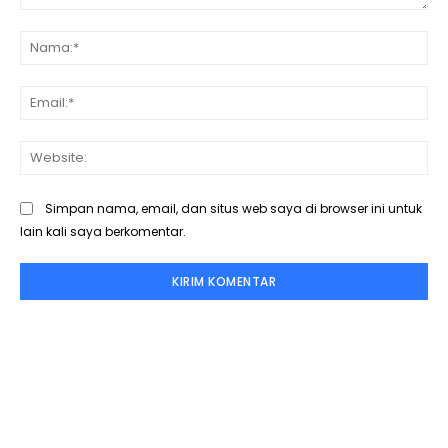
Komentar:
Na
Ema
Web
Simpan nama, email, dan situs web saya di browser ini untuk
lain kali saya berkomentar.