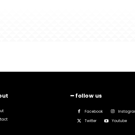
out
━ follow us
ut
Facebook
Instagr
tact
Twitter
Youtube