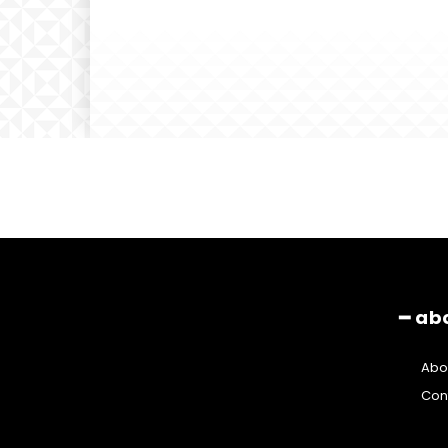
━ ab
Abo
Con